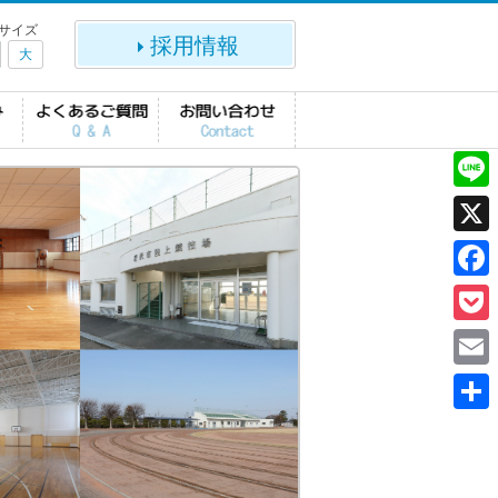
サイズ
採用情報
大
L
i
X
n
F
e
a
P
c
o
E
e
c
m
共
b
k
a
有
o
e
i