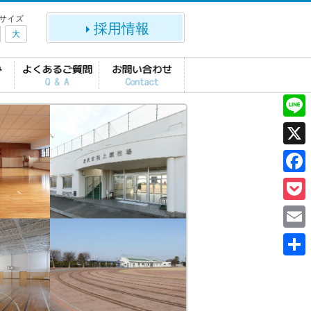
サイズ
採用情報
大
L
i
X
n
F
e
a
P
c
o
E
e
c
m
共
b
k
a
有
o
e
i