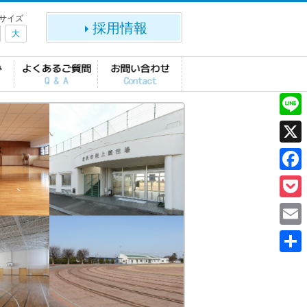
サイズ
採用情報
大
L
i
X
n
F
e
a
P
c
o
E
e
c
m
共
b
k
a
有
o
e
i