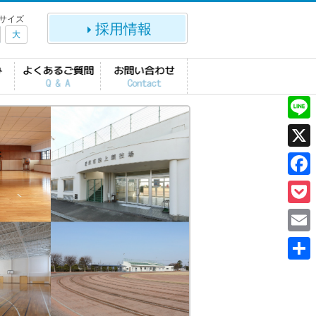
サイズ
採用情報
大
L
i
X
n
F
e
a
P
c
o
E
e
c
m
共
b
k
a
有
o
e
i